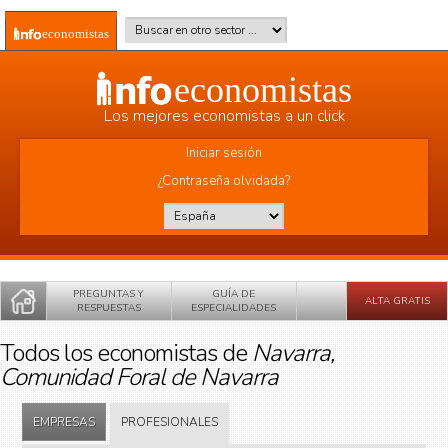
Pasar al contenido principal
Buscar en otro sector
*
economistas
economistas
Los mejores economistas a un click
Iniciar sesión
¿Contraseña olvidada?
País
*
PREGUNTAS Y
GUÍA DE
ALTA GRATIS
RESPUESTAS
ESPECIALIDADES
Todos los economistas de
Navarra,
Comunidad Foral de Navarra
EMPRESAS
PROFESIONALES