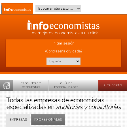
Pasar al contenido principal
Buscar en otro sector
*
economistas
economistas
Los mejores economistas a un click
Iniciar sesión
¿Contraseña olvidada?
País
*
PREGUNTAS Y
GUÍA DE
ALTA GRATIS
RESPUESTAS
ESPECIALIDADES
Todas las empresas de economistas
especializadas en
auditorias y consultorías
EMPRESAS
PROFESIONALES