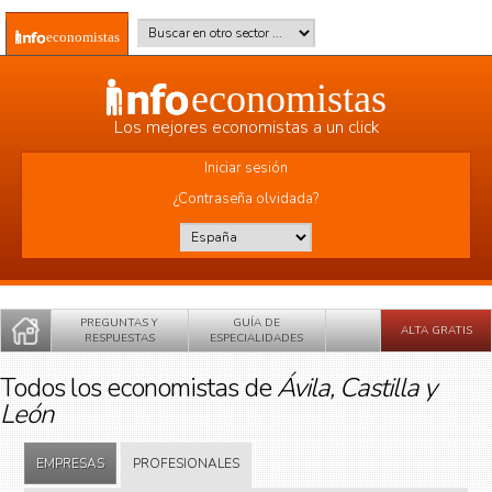
Pasar al contenido principal
Buscar en otro sector
*
economistas
economistas
Los mejores economistas a un click
Iniciar sesión
¿Contraseña olvidada?
País
*
PREGUNTAS Y
GUÍA DE
ALTA GRATIS
RESPUESTAS
ESPECIALIDADES
Todos los economistas de
Ávila, Castilla y
León
EMPRESAS
PROFESIONALES