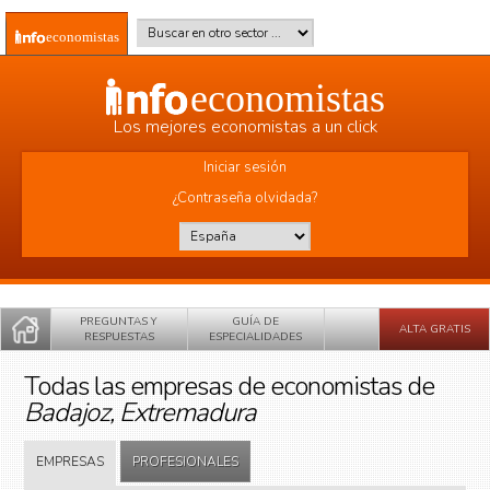
Pasar al contenido principal
Buscar en otro sector
*
economistas
economistas
Los mejores economistas a un click
Iniciar sesión
¿Contraseña olvidada?
País
*
PREGUNTAS Y
GUÍA DE
ALTA GRATIS
RESPUESTAS
ESPECIALIDADES
Todas las empresas de economistas de
Badajoz, Extremadura
EMPRESAS
PROFESIONALES