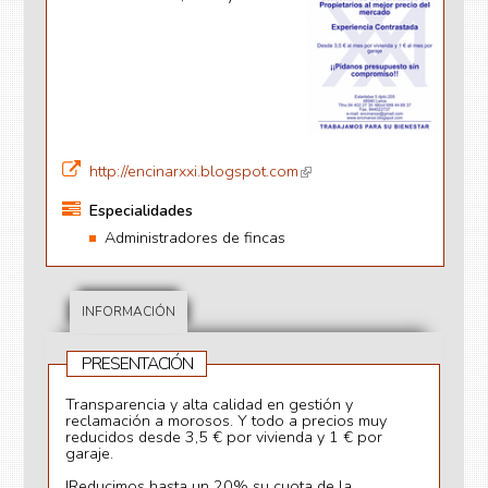
http://encinarxxi.blogspot.com
(li
n
Especialidades
k
Administradores de fincas
is
e
xt
e
INFORMACIÓN
r
n
PRESENTACIÓN
al
)
Transparencia y alta calidad en gestión y
reclamación a morosos. Y todo a precios muy
reducidos desde 3,5 € por vivienda y 1 € por
garaje.
!Reducimos hasta un 20% su cuota de la