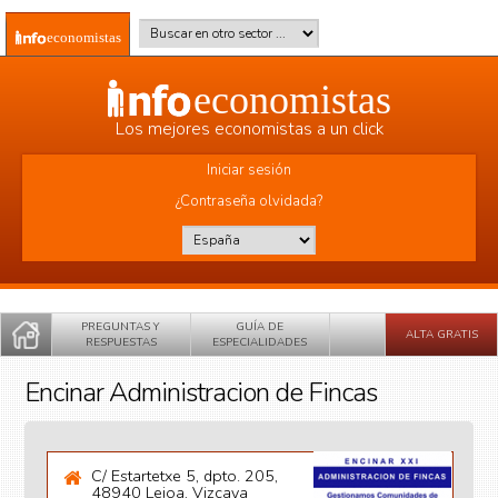
Pasar al contenido principal
Buscar en otro sector
*
economistas
economistas
Los mejores economistas a un click
Iniciar sesión
¿Contraseña olvidada?
País
*
PREGUNTAS Y
GUÍA DE
ALTA GRATIS
RESPUESTAS
ESPECIALIDADES
Encinar Administracion de Fincas
C/ Estartetxe 5, dpto. 205,
48940 Leioa, Vizcaya